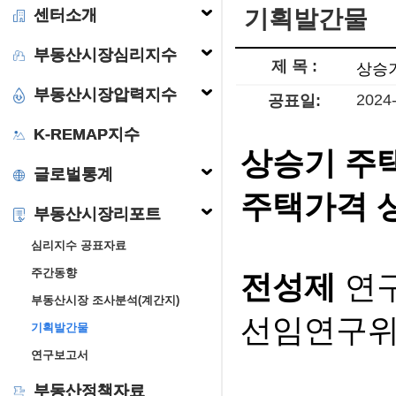
기획발간물
센터소개
부동산시장심리지수
제 목 :
상승
부동산시장압력지수
2024
공표일:
K-REMAP지수
상승기 주
글로벌통계
주택가격 
부동산시장리포트
심리지수 공표자료
주간동향
전성제
연
부동산시장 조사분석(계간지)
선임연구위
기획발간물
연구보고서
부동산정책자료