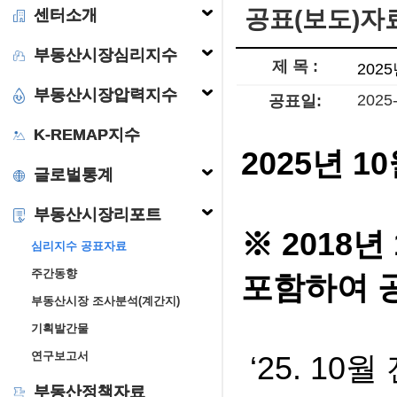
공표(보도)자
센터소개
부동산시장심리지수
제 목 :
202
부동산시장압력지수
2025
공표일:
K-REMAP지수
2025년 
글로벌통계
부동산시장리포트
※ 2018
심리지수 공표자료
주간동향
포함하여 
부동산시장 조사분석(계간지)
기획발간물
연구보고서
‘25. 10
부동산정책자료